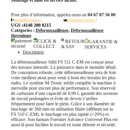
Montage et mise en service inclus.
Pour plus d’information, appelez-nous au
04 67 87 56 00
appellez-nous !
contactez-nous !
UGS :
4148 200 0215
Catégories :
Débroussailleuse
,
Débroussailleuse
thermique
paiement
CLICK &
RETOUR
GARANTIE &
sécurisé
COLLECT
& SAV
SERVICES
Description
La débroussailleuse Stihl FS 511 C-EM est conçue pour
des travaux intensifs. La puissance dans le moindre détail.
De conception robuste, cette débroussailleuse sera de loin
votre meilleur atout pour venir à bout des terrains les plus
rudes. Le système M-Tronic inédit complète la machine à
merveille pour encore plus de performance. Son réservoir
de carburant d’une capacité de 0,99 L garantit des sessions
de travail prolongées et évite de devoir s’arrêter
fréquemment pour faire le plein. Grâce à son diamètre de
fauchage de 560 mm en utilisation filaire (480mm sur la
FS 510 C-EM), le fauchage est plus rapide (+20%) et
efficace. Son harnais Forestier Advance Universel Plus est
aussi là pour faciliter le travail en toute détente et sécurité.