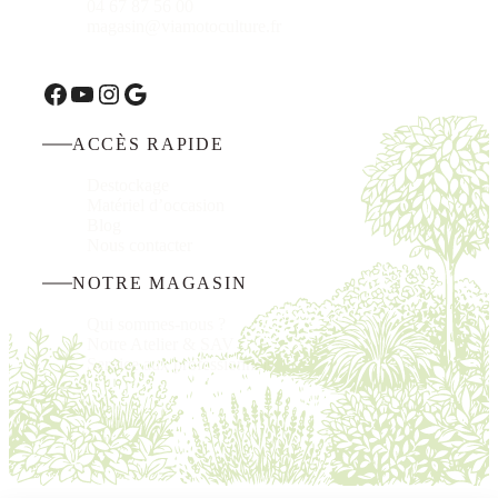
04 67 87 56 00
magasin@viamotoculture.fr
Facebook
YouTube
Instagram
Google
ACCÈS RAPIDE
Destockage
Matériel d’occasion
Blog
Nous
contacter
NOTRE MAGASIN
Qui sommes-nous ?
Notre Atelier & SAV
Service aux professionnels
Copyright ©2020-2026 Via Motoculture |
Mentions
légales
|
Politique de confidentialité
| Conception :
Agence
Teaser