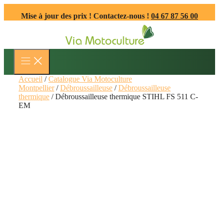
Aller
Mise à jour des prix ! Contactez-nous !
04 67 87 56 00
au
contenu
Accueil
/
Catalogue Via Motoculture
Montpellier
/
Débroussailleuse
/
Débroussailleuse
thermique
/ Débroussailleuse thermique STIHL FS 511 C-
EM