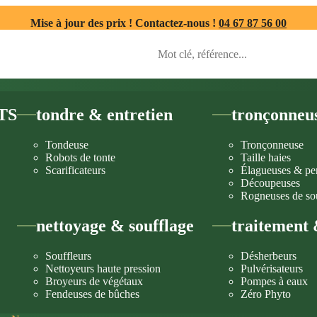
Mise à jour des prix ! Contactez-nous !
04 67 87 56 00
TS
tondre & entretien
tronçonneu
Tondeuse
Tronçonneuse
Robots de tonte
Taille haies
Scarificateurs
Élagueuses & pe
Découpeuses
Rogneuses de so
nettoyage & soufflage
traitement 
Souffleurs
Désherbeurs
Nettoyeurs haute pression
Pulvérisateurs
Broyeurs de végétaux
Pompes à eaux
Fendeuses de bûches
Zéro Phyto