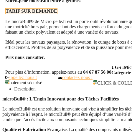
Micro-pelle microBull Pince à grumes
TARIF SUR DEMANDE
Le microBull® de Micro-pelle.fr est un porte-outil révolutionnaire qu
une motricité hors pair, permettant des chargements en force du gode
faisant un choix polyvalent et adapté à une variété de travaux.
Idéal pour les travaux paysagers, la rénovation, le curage de boxs à 
efficacement. Profitez de sa polyvalence et de sa puissance pour mene
Prix nous consulter.
UGS :
Mic
Pour plus d’information, appelez-nous au
04 67 87 56 00
Catégorie
appellez-nous !
contactez-nous !
paiement sécurisé
CLICK & COLL
Description
microBull® : L’Engin Innovant pour des Tâches Facilitées
Le microBull® est une solution innovante qui vise à simplifier les tâc
polyvalence à l’esprit, le microBull® peut être équipé d’une variété 
tandis que l’accès facile aux composants techniques simplifie la main
Qualité et Fabrication Française
: La qualité des composants utilisés