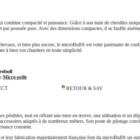
i combine compacité et puissance. Grâce à son train de chenilles unique, 
t par poussée pure. Avec des dimensions compactes, il se faufile aiséme
chevaux, et bien plus encore, le microBull® est votre partenaire de confi
r à bien vos chantiers en toute simplicité.
robull
 :
Micro-pelle
ECT
RETOUR & SAV
hes pénibles, tout en offrant une mise en œuvre, une utilisation et un 
d’accessoires adaptés à de nombreux métiers. Son poste de pilotage convi
tenance courante.
 et leur fabrication majoritairement française font du microBull® un outi