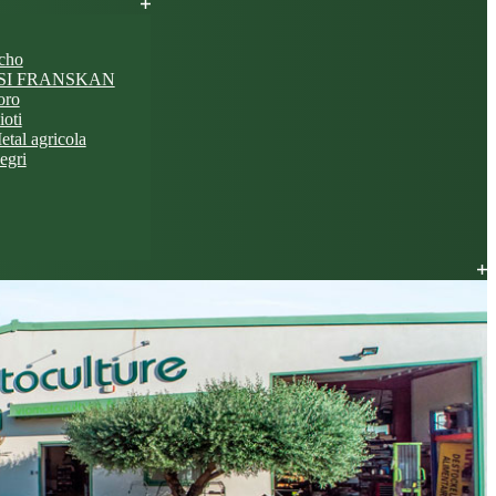
cho
SI FRANSKAN
oro
ioti
etal agricola
egri