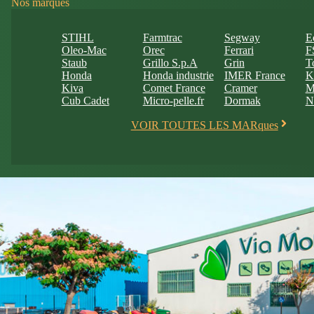
Nos marques
STIHL
Farmtrac
Segway
E
Oleo-Mac
Orec
Ferrari
F
Staub
Grillo S.p.A
Grin
T
Honda
Honda industrie
IMER France
K
Kiva
Comet France
Cramer
M
Cub Cadet
Micro-pelle.fr
Dormak
N
VOIR TOUTES LES MARques