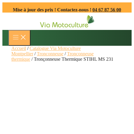
Aller
Mise à jour des prix ! Contactez-nous !
04 67 87 56 00
au
contenu
Accueil
/
Catalogue Via Motoculture
Montpellier
/
Tronçonneuse
/
Tronçonneuse
thermique
/ Tronçonneuse Thermique STIHL MS 231