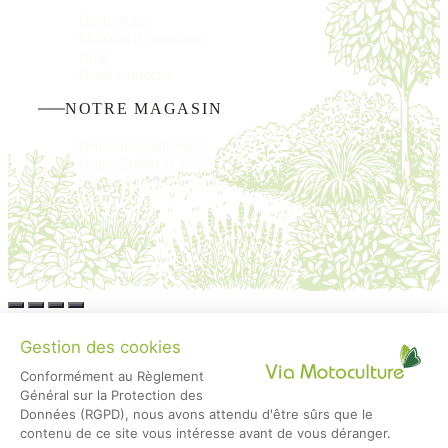
Destockage
Matériel d’occasion
Blog
Nous
contacter
NOTRE MAGASIN
Qui sommes-nous ?
Notre Atelier & SAV
Service aux professionnels
Copyright ©2020-2026 Via Motoculture |
Mentions
légales
|
Politique de confidentialité
| Conception :
Agence
Teaser
Gestion des cookies
Conformément au Règlement
Votre panier
(articles : 0)
Général sur la Protection des
Données (RGPD), nous avons attendu d'être sûrs que le
contenu de ce site vous intéresse avant de vous déranger.
Produit
Détails
Total