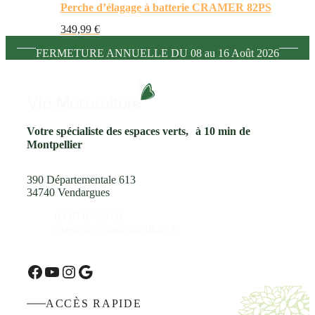
Perche d’élagage à batterie CRAMER 82PS
349,99
€
FERMETURE ANNUELLE DU 08 au 16 Août 2026
Votre spécialiste des espaces verts, à 10 min de
Montpellier
390 Départementale 613
34740 Vendargues
04 67 87 56 00
magasin@viamotoculture.fr
Facebook
YouTube
Instagram
Google
ACCÈS RAPIDE